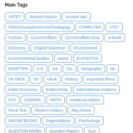
Main Tags
UPTET
Ancient History
Answer key
Child Development and Pedagogy
COMPUTER
CTET
Culture
Current Affairs
Current affairs Quiz
e-book
Economy
English Grammar
Environment
Environmental Studies
essey
EVS NOTES
EXAM TIPS
G. K.
G.K
G.K.
Geography
GK
GK TRICK
GS
Hindi
History
Important Plans
Indian Economy
Indian Polity
International relations
KVS
LEKHPAL
MATH
medieval History
Mock Test
Modern History
Mp3 Notes
ONLINE BOOKS
Organizations
Psychology
QUESTION PAPER
Question Papers
Quiz