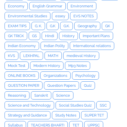
Economy
English Grammar
Environment
Environmental Studies
essey
EVS NOTES
EXAM TIPS
G. K.
G.K
G.K.
Geography
GK
GK TRICK
GS
Hindi
History
Important Plans
Indian Economy
Indian Polity
International relations
KVS
LEKHPAL
MATH
medieval History
Mock Test
Modern History
Mp3 Notes
ONLINE BOOKS
Organizations
Psychology
QUESTION PAPER
Question Papers
Quiz
Reasoning
Sanskrit
Science
Science and Technology
Social Studies Quiz
SSC
Strategy and Guidance
Study Notes
SUPER TET
Syllabus
TEACHERS BHARTI
TET
UPPSC