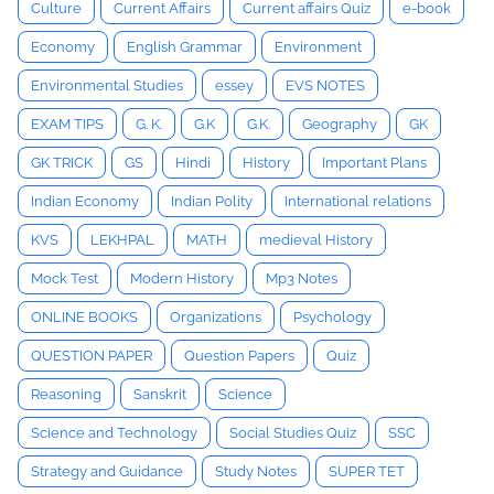
Culture
Current Affairs
Current affairs Quiz
e-book
Economy
English Grammar
Environment
Environmental Studies
essey
EVS NOTES
EXAM TIPS
G. K.
G.K
G.K.
Geography
GK
GK TRICK
GS
Hindi
History
Important Plans
Indian Economy
Indian Polity
International relations
KVS
LEKHPAL
MATH
medieval History
Mock Test
Modern History
Mp3 Notes
ONLINE BOOKS
Organizations
Psychology
QUESTION PAPER
Question Papers
Quiz
Reasoning
Sanskrit
Science
Science and Technology
Social Studies Quiz
SSC
Strategy and Guidance
Study Notes
SUPER TET