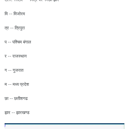
मि -- मिजोरम
त्र -- त्रिपुरा
प -- पश्चिम बंगाल
र -- राजस्थान
ग -- गुजरात
म -- मध्य प्रदेश
छा -- छतीशगढ
झार -- झारखण्ड