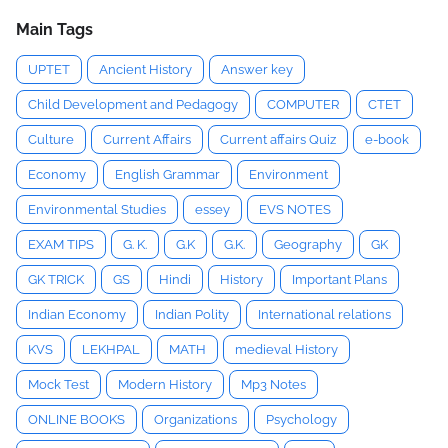
Main Tags
UPTET
Ancient History
Answer key
Child Development and Pedagogy
COMPUTER
CTET
Culture
Current Affairs
Current affairs Quiz
e-book
Economy
English Grammar
Environment
Environmental Studies
essey
EVS NOTES
EXAM TIPS
G. K.
G.K
G.K.
Geography
GK
GK TRICK
GS
Hindi
History
Important Plans
Indian Economy
Indian Polity
International relations
KVS
LEKHPAL
MATH
medieval History
Mock Test
Modern History
Mp3 Notes
ONLINE BOOKS
Organizations
Psychology