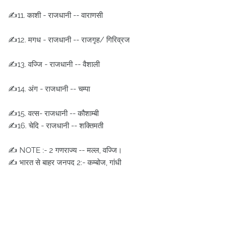
✍️11. काशी - राजधानी -- वाराणसी
✍️12. मगध - राजधानी -- राजगृह/ गिरिव्रज
✍️13. वज्जि - राजधानी -- वैशाली
✍️14. अंग - राजधानी -- चम्पा
✍️15. वत्स- राजधानी -- कौशाम्बी
✍️16. चेदि - राजधानी -- शक्तिमती
✍️ NOTE :- 2 गणराज्य -- मल्ल, वज्जि।
✍️ भारत से बाहर जनपद 2:- कम्बोज, गांधी