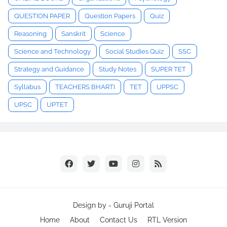
QUESTION PAPER
Question Papers
Quiz
Reasoning
Sanskrit
Science
Science and Technology
Social Studies Quiz
SSC
Strategy and Guidance
Study Notes
SUPER TET
Syllabus
TEACHERS BHARTI
TET
UPPSC
UPSC
UPTET
Design by -
Guruji Portal
Home
About
Contact Us
RTL Version