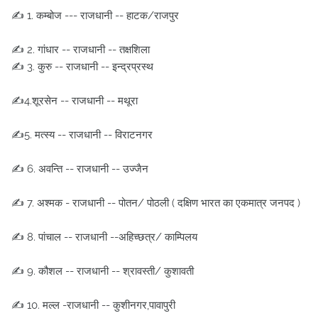
✍️ 1. कम्बोज --- राजधानी -- हाटक/राजपुर
✍️ 2. गांधार -- राजधानी -- तक्षशिला
✍️ 3. कुरु -- राजधानी -- इन्द्रप्रस्थ
✍️4.शूरसेन -- राजधानी -- मथूरा
✍️5. मत्स्य -- राजधानी -- विराटनगर
✍️ 6. अवन्ति -- राजधानी -- उज्जैन
✍️ 7. अश्मक - राजधानी -- पोतन/ पोठली ( दक्षिण भारत का एकमात्र जनपद )
✍️ 8. पांचाल -- राजधानी --अहिच्छत्र/ काम्पिलय
✍️ 9. कौशल -- राजधानी -- श्रावस्ती/ कुशावती
✍️ 10. मल्ल -राजधानी -- कुशीनगर,पावापुरी