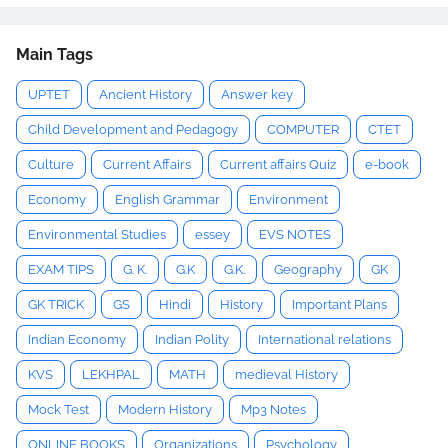
Main Tags
UPTET
Ancient History
Answer key
Child Development and Pedagogy
COMPUTER
CTET
Culture
Current Affairs
Current affairs Quiz
e-book
Economy
English Grammar
Environment
Environmental Studies
essey
EVS NOTES
EXAM TIPS
G. K.
G.K
G.K.
Geography
GK
GK TRICK
GS
Hindi
History
Important Plans
Indian Economy
Indian Polity
International relations
KVS
LEKHPAL
MATH
medieval History
Mock Test
Modern History
Mp3 Notes
ONLINE BOOKS
Organizations
Psychology