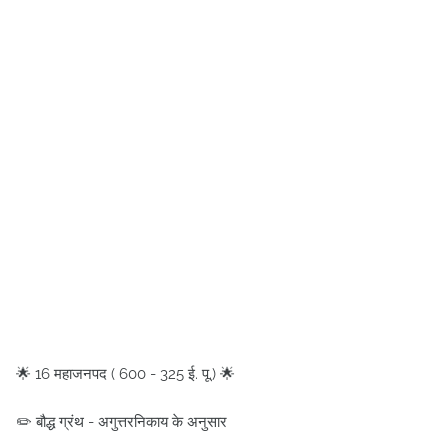
🌟 16 महाजनपद ( 600 - 325 ई. पू.) 🌟
✏️ बौद्ध ग्रंथ - अगुत्तरनिकाय के अनुसार