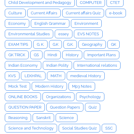
Child Development and Pedagogy
COMPUTER
CTET
Culture
Current Affairs
Current affairs Quiz
e-book
Economy
English Grammar
Environment
Environmental Studies
essey
EVS NOTES
EXAM TIPS
G. K.
G.K
G.K.
Geography
GK
GK TRICK
GS
Hindi
History
Important Plans
Indian Economy
Indian Polity
International relations
KVS
LEKHPAL
MATH
medieval History
Mock Test
Modern History
Mp3 Notes
ONLINE BOOKS
Organizations
Psychology
QUESTION PAPER
Question Papers
Quiz
Reasoning
Sanskrit
Science
Science and Technology
Social Studies Quiz
SSC