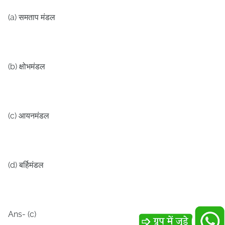
(a)
समताप मंडल
(b)
क्षोभमंडल
(c)
आयनमंडल
(d)
बर्हिमंडल
Ans- (c)