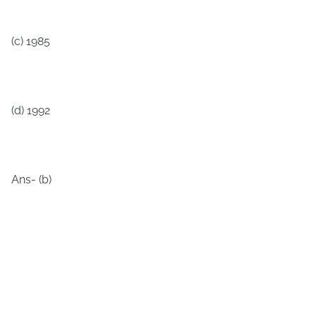
(c) 1985
(d) 1992
Ans- (b)