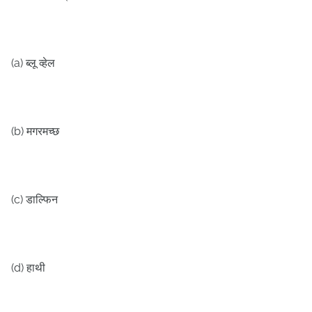
(a)
ब्लू व्हेल
(b)
मगरमच्छ
(c)
डाल्फिन
(d)
हाथी