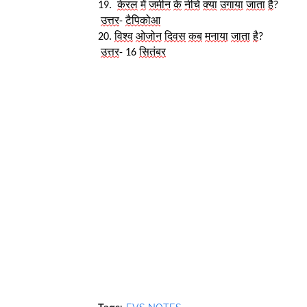
19.  
केरल
में
जमीन
के
नीचे
क्या
उगाया
जाता
है
?
उत्तर
- 
टैपिकोआ
20. 
विश्व
ओजोन
दिवस
कब
मनाया
जाता
है
?
उत्तर
- 16 
सितंबर