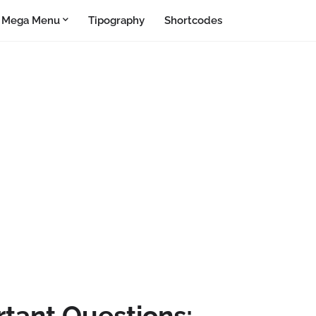
Mega Menu
Tipography
Shortcodes
tant Questions: