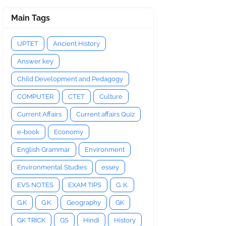
Main Tags
UPTET
Ancient History
Answer key
Child Development and Pedagogy
COMPUTER
CTET
Culture
Current Affairs
Current affairs Quiz
e-book
Economy
English Grammar
Environment
Environmental Studies
essey
EVS NOTES
EXAM TIPS
G. K.
G.K
G.K.
Geography
GK
GK TRICK
GS
Hindi
History