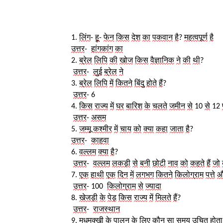
1. 
लिंग
- 
हू
- 
फेन
किस
देश
का
पकवान
है
? 
महत्वपूर्ण
है
उत्तर
- 
हांगकांग
का
2. 
ब्रेल
लिपि
की
खोज
किस
वैज्ञानिक
ने
की
थी
?
उत्तर
- 
लुई
ब्रेल
ने
3. 
ब्रेल
लिपि
में
कितने
बिंदु
होते
हैं
?
उत्तर
- 
6 
4. 
किस
राज्य
में
घर
बारिश
के
चलते
जमीन
से
 10 
से
 12 
उत्तर
- 
असम
5. 
जम्मू
कश्मीर
में
चाय
को
क्या
कहा
जाता
है
?
उत्तर
-  
काहवा
6. 
वल्लम
क्या
है
?
उत्तर
-  
वल्लम
लकड़ी
से
बनी
छोटी
नाव
को
कहते
हैं
जो
7. 
एक
हाथी
एक
दिन
में
लगभग
कितने
किलोग्राम
पत्ते
औ
उत्तर
- 
100  
किलोग्राम
से
ज्यादा
8. 
खेजड़ी
के
पेड़
किस
राज्य
में
मिलते
हैं
?
उत्तर
- 
राजस्थान
9. 
मधुमक्खी
के
पालन
के
लिए
कौन
सा
समय
उचित
होता