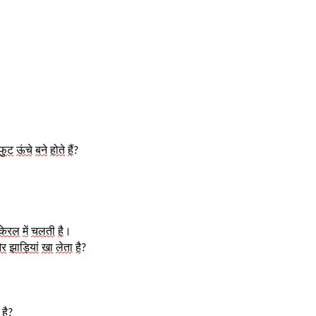
फुट
ऊंचे
बने
होते
हैं
?
केरल
में
चलती
है
। 
र
झाड़ियां
खा
लेता
है
?
है
?