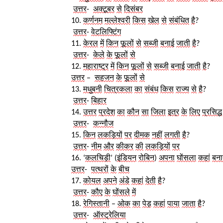
उत्तर
-  
अक्टूबर
से
दिसंबर
10. 
कर्णनम
मल्लेश्वरी
किस
खेल
से
संबंधित
है
?
उत्तर
- 
वेटलिफ्टिंग
11. 
केरल
में
किन
फूलों
से
सब्जी
बनाई
जाती
है
?
उत्तर
-  
केले
के
फूलों
से
12. 
महाराष्ट्र
में
किन
फूलों
से
सब्जी
बनाई
जाती
है
?
उत्तर
 – 
सहजन
के
फूलों
से
13. 
मधुबनी
चित्रकला
का
संबंध
किस
राज्य
से
है
?
उत्तर
- 
बिहार
14. 
उत्तर
प्रदेश
का
कौन
सा
जिला
इत्र
के
लिए
प्रसिद्ध
उत्तर
- 
कन्नौज
15. 
किन
लकड़ियों
पर
दीमक
नहीं
लगती
है
?
उत्तर
- 
नीम
और
कीकर
की
लकड़ियों
पर
16. ‘
कलचिड़ी
’ (
इंडियन
रोबिन
) 
अपना
घोंसला
कहां
बना
उत्तर
-  
पत्थरों
के
बीच
17. 
कोयल
अपने
अंडे
कहां
देती
है
?
उत्तर
- 
कौए
के
घोंसले
में
18. 
रेगिस्तानी
 – 
ओक
का
पेड़
कहां
पाया
जाता
है
?
उत्तर
-
ऑस्ट्रेलिया