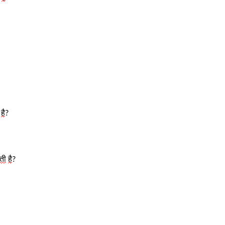
है
?
ती
है
?