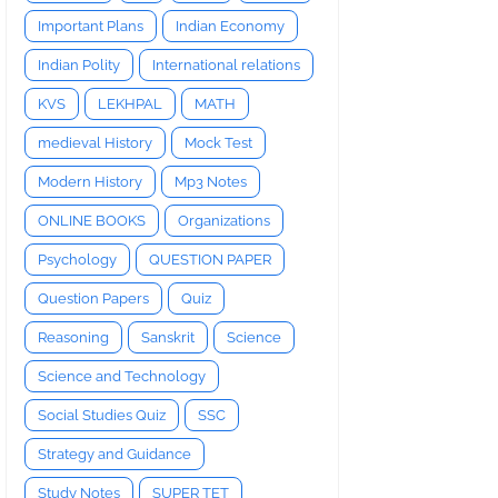
Important Plans
Indian Economy
Indian Polity
International relations
KVS
LEKHPAL
MATH
medieval History
Mock Test
Modern History
Mp3 Notes
ONLINE BOOKS
Organizations
Psychology
QUESTION PAPER
Question Papers
Quiz
Reasoning
Sanskrit
Science
Science and Technology
Social Studies Quiz
SSC
Strategy and Guidance
Study Notes
SUPER TET