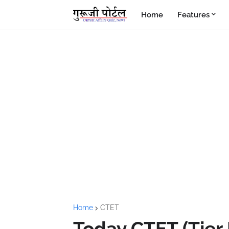
Home
Features
Home
CTET
Today CTET (Tier 