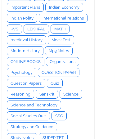
Important Plans
Indian Economy
Indian Polity
International relations
KVS
LEKHPAL
MATH
medieval History
Mock Test
Modern History
Mp3 Notes
ONLINE BOOKS
Organizations
Psychology
QUESTION PAPER
Question Papers
Quiz
Reasoning
Sanskrit
Science
Science and Technology
Social Studies Quiz
SSC
Strategy and Guidance
Study Notes
SUPER TET