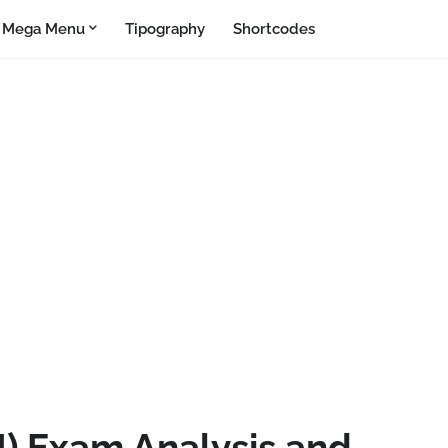
Mega Menu
Tipography
Shortcodes
I) Exam Analysis and