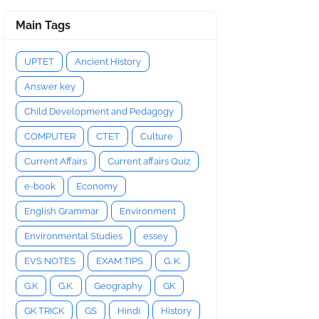
Main Tags
UPTET
Ancient History
Answer key
Child Development and Pedagogy
COMPUTER
CTET
Culture
Current Affairs
Current affairs Quiz
e-book
Economy
English Grammar
Environment
Environmental Studies
essey
EVS NOTES
EXAM TIPS
G. K.
G.K
G.K.
Geography
GK
GK TRICK
GS
Hindi
History