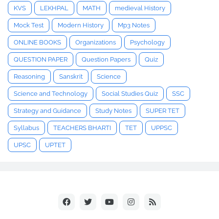
KVS
LEKHPAL
MATH
medieval History
Mock Test
Modern History
Mp3 Notes
ONLINE BOOKS
Organizations
Psychology
QUESTION PAPER
Question Papers
Quiz
Reasoning
Sanskrit
Science
Science and Technology
Social Studies Quiz
SSC
Strategy and Guidance
Study Notes
SUPER TET
Syllabus
TEACHERS BHARTI
TET
UPPSC
UPSC
UPTET