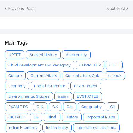
Previous Post
Next Post
Main Tags
UPTET
Ancient History
Answer key
Child Development and Pedagogy
COMPUTER
CTET
Culture
Current Affairs
Current affairs Quiz
e-book
Economy
English Grammar
Environment
Environmental Studies
essey
EVS NOTES
EXAM TIPS
G. K.
G.K
G.K.
Geography
GK
GK TRICK
GS
Hindi
History
Important Plans
Indian Economy
Indian Polity
International relations