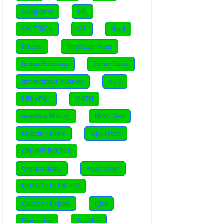
Geography
GK
GK TRICK
GS
Hindi
History
Important Plans
Indian Economy
Indian Polity
International relations
KVS
LEKHPAL
MATH
medieval History
Mock Test
Modern History
Mp3 Notes
ONLINE BOOKS
Organizations
Psychology
QUESTION PAPER
Question Papers
Quiz
Reasoning
Sanskrit