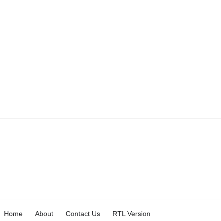
Home
About
Contact Us
RTL Version