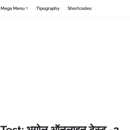
Mega Menu
Tipography
Shortcodes
st: भूगोल ऑनलाइन टेस्ट -2