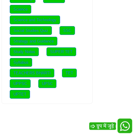
Science
Science and Technology
Social Studies Quiz
SSC
Strategy and Guidance
Study Notes
SUPER TET
Syllabus
TEACHERS BHARTI
TET
UPPSC
UPSC
UPTET