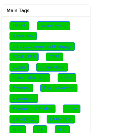
Main Tags
UPTET
Ancient History
Answer key
Child Development and Pedagogy
COMPUTER
CTET
Culture
Current Affairs
Current affairs Quiz
e-book
Economy
English Grammar
Environment
Environmental Studies
essey
EVS NOTES
EXAM TIPS
G. K.
G.K
G.K.