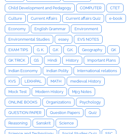
Child Development and Pedagogy
COMPUTER
CTET
Culture
Current Affairs
Current affairs Quiz
e-book
Economy
English Grammar
Environment
Environmental Studies
essey
EVS NOTES
EXAM TIPS
G. K.
G.K
G.K.
Geography
GK
GK TRICK
GS
Hindi
History
Important Plans
Indian Economy
Indian Polity
International relations
KVS
LEKHPAL
MATH
medieval History
Mock Test
Modern History
Mp3 Notes
ONLINE BOOKS
Organizations
Psychology
QUESTION PAPER
Question Papers
Quiz
Reasoning
Sanskrit
Science
Science and Technology
Social Studies Quiz
SSC