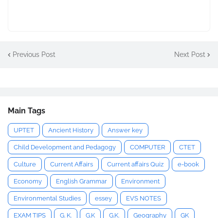
Previous Post
Next Post
Main Tags
UPTET
Ancient History
Answer key
Child Development and Pedagogy
COMPUTER
CTET
Culture
Current Affairs
Current affairs Quiz
e-book
Economy
English Grammar
Environment
Environmental Studies
essey
EVS NOTES
EXAM TIPS
G. K.
G.K
G.K.
Geography
GK