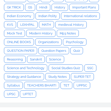
GK TRICK
GS
Hindi
History
Important Plans
Indian Economy
Indian Polity
International relations
KVS
LEKHPAL
MATH
medieval History
Mock Test
Modern History
Mp3 Notes
ONLINE BOOKS
Organizations
Psychology
QUESTION PAPER
Question Papers
Quiz
Reasoning
Sanskrit
Science
Science and Technology
Social Studies Quiz
SSC
Strategy and Guidance
Study Notes
SUPER TET
Syllabus
TEACHERS BHARTI
TET
UPPSC
UPSC
UPTET