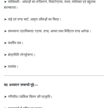
➤ सांख्यिकी– आंकड़ों का वर्गीकरण, पिक्टोग्राफ, माध्य, माध्यिका एवं बहुलक,
बारम्बारता।
➤ पाई एवं दण्ड चार्ट, आवृत्त आँकड़ों का चित्र।
➤ सम्भावना (प्रायिकता) ग्राफ, दण्ड, आयत तथा मिश्रित दण्ड आरेख।
➤ कार्तीय तल।
➤ क्षेत्रमिति (मेन्यूरेशन)।
➤ घातांक।
ख) अध्यापन सम्बन्धी मुद्दे:—
➤ गणितीय/तार्किक चिंतन की प्रकृति।