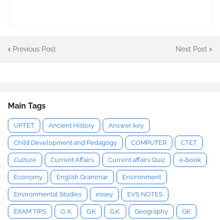
Previous Post
Next Post
Main Tags
UPTET
Ancient History
Answer key
Child Development and Pedagogy
COMPUTER
CTET
Culture
Current Affairs
Current affairs Quiz
e-book
Economy
English Grammar
Environment
Environmental Studies
essey
EVS NOTES
EXAM TIPS
G. K.
G.K
G.K.
Geography
GK