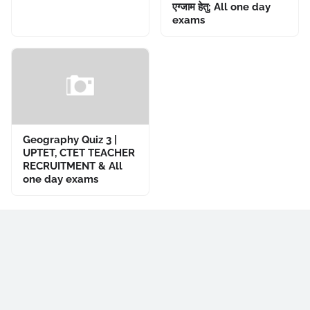
एग्जाम हेतु: All one day
exams
Geography Quiz 3 |
UPTET, CTET TEACHER
RECRUITMENT & All
one day exams