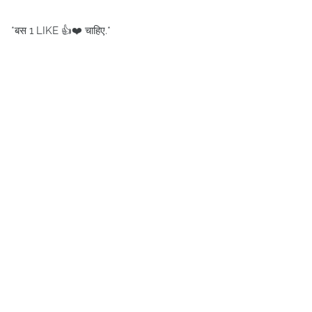
*बस 1 LIKE 👍❤️ चाहिए.*