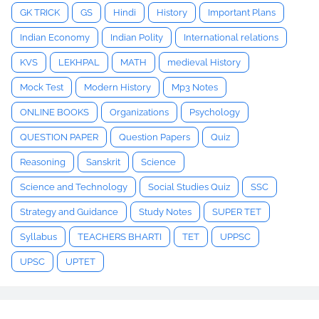
GK TRICK
GS
Hindi
History
Important Plans
Indian Economy
Indian Polity
International relations
KVS
LEKHPAL
MATH
medieval History
Mock Test
Modern History
Mp3 Notes
ONLINE BOOKS
Organizations
Psychology
QUESTION PAPER
Question Papers
Quiz
Reasoning
Sanskrit
Science
Science and Technology
Social Studies Quiz
SSC
Strategy and Guidance
Study Notes
SUPER TET
Syllabus
TEACHERS BHARTI
TET
UPPSC
UPSC
UPTET