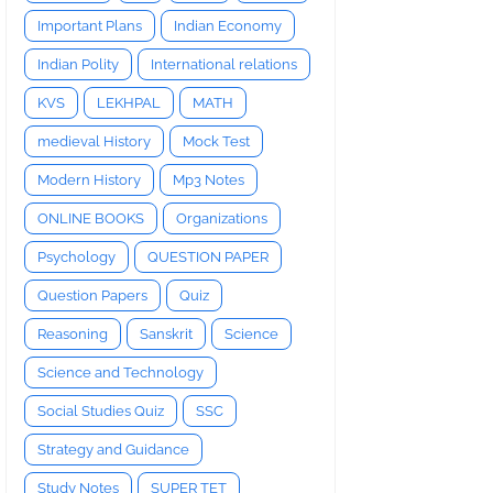
Important Plans
Indian Economy
Indian Polity
International relations
KVS
LEKHPAL
MATH
medieval History
Mock Test
Modern History
Mp3 Notes
ONLINE BOOKS
Organizations
Psychology
QUESTION PAPER
Question Papers
Quiz
Reasoning
Sanskrit
Science
Science and Technology
Social Studies Quiz
SSC
Strategy and Guidance
Study Notes
SUPER TET