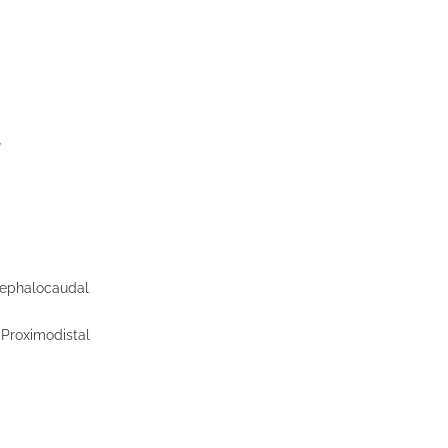
न
 — Cephalocaudal
ै? — Proximodistal