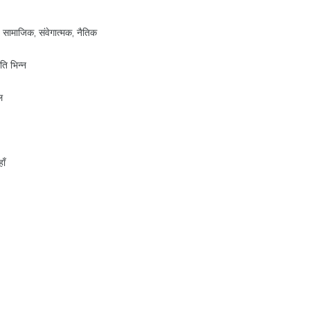
सामाजिक, संवेगात्मक, नैतिक
ति भिन्न
ल
ाँ