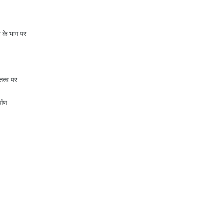
 के भाग पर
ित्व पर
्माण