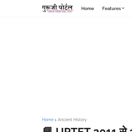
Home
Features
Home
Ancient History
📘 UPTET 2011 से 20