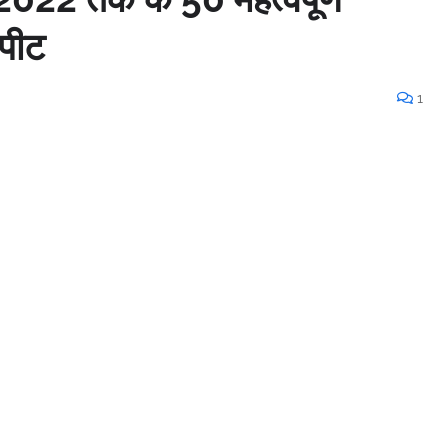
िपीट
1