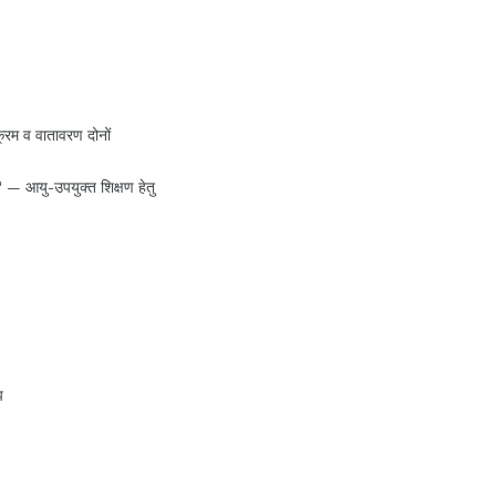
रम व वातावरण दोनों
? — आयु-उपयुक्त शिक्षण हेतु
झ