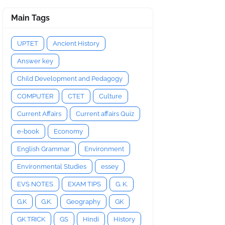
Main Tags
UPTET
Ancient History
Answer key
Child Development and Pedagogy
COMPUTER
CTET
Culture
Current Affairs
Current affairs Quiz
e-book
Economy
English Grammar
Environment
Environmental Studies
essey
EVS NOTES
EXAM TIPS
G. K.
G.K
G.K.
Geography
GK
GK TRICK
GS
Hindi
History