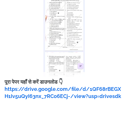
पूरा पेपर यहाँ से करें डाउनलोड 👇
https://drive.google.com/file/d/1QF68rBEGX
H1Iv5uQyI63nx_7RCo6ECj-/view?usp=drivesdk