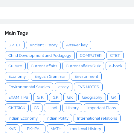
Main Tags
UPTET
Ancient History
Answer key
Child Development and Pedagogy
COMPUTER
CTET
Culture
Current Affairs
Current affairs Quiz
e-book
Economy
English Grammar
Environment
Environmental Studies
essey
EVS NOTES
EXAM TIPS
G. K.
G.K
G.K.
Geography
GK
GK TRICK
GS
Hindi
History
Important Plans
Indian Economy
Indian Polity
International relations
KVS
LEKHPAL
MATH
medieval History