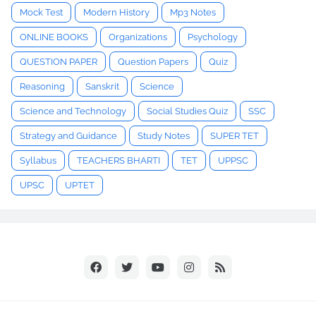
Mock Test
Modern History
Mp3 Notes
ONLINE BOOKS
Organizations
Psychology
QUESTION PAPER
Question Papers
Quiz
Reasoning
Sanskrit
Science
Science and Technology
Social Studies Quiz
SSC
Strategy and Guidance
Study Notes
SUPER TET
Syllabus
TEACHERS BHARTI
TET
UPPSC
UPSC
UPTET