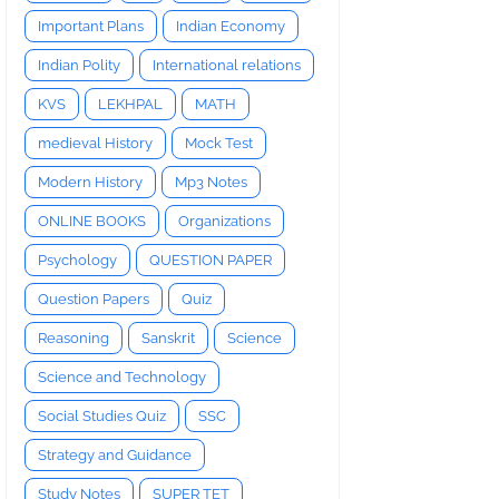
Important Plans
Indian Economy
Indian Polity
International relations
KVS
LEKHPAL
MATH
medieval History
Mock Test
Modern History
Mp3 Notes
ONLINE BOOKS
Organizations
Psychology
QUESTION PAPER
Question Papers
Quiz
Reasoning
Sanskrit
Science
Science and Technology
Social Studies Quiz
SSC
Strategy and Guidance
Study Notes
SUPER TET