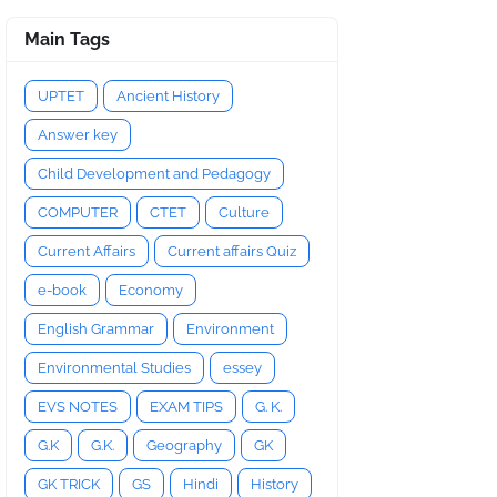
Main Tags
UPTET
Ancient History
Answer key
Child Development and Pedagogy
COMPUTER
CTET
Culture
Current Affairs
Current affairs Quiz
e-book
Economy
English Grammar
Environment
Environmental Studies
essey
EVS NOTES
EXAM TIPS
G. K.
G.K
G.K.
Geography
GK
GK TRICK
GS
Hindi
History