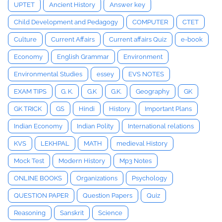
UPTET
Ancient History
Answer key
Child Development and Pedagogy
COMPUTER
CTET
Culture
Current Affairs
Current affairs Quiz
e-book
Economy
English Grammar
Environment
Environmental Studies
essey
EVS NOTES
EXAM TIPS
G. K.
G.K
G.K.
Geography
GK
GK TRICK
GS
Hindi
History
Important Plans
Indian Economy
Indian Polity
International relations
KVS
LEKHPAL
MATH
medieval History
Mock Test
Modern History
Mp3 Notes
ONLINE BOOKS
Organizations
Psychology
QUESTION PAPER
Question Papers
Quiz
Reasoning
Sanskrit
Science