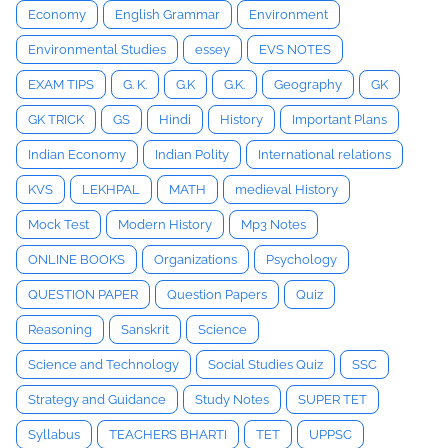
Economy
English Grammar
Environment
Environmental Studies
essey
EVS NOTES
EXAM TIPS
G. K.
G.K
G.K.
Geography
GK
GK TRICK
GS
Hindi
History
Important Plans
Indian Economy
Indian Polity
International relations
KVS
LEKHPAL
MATH
medieval History
Mock Test
Modern History
Mp3 Notes
ONLINE BOOKS
Organizations
Psychology
QUESTION PAPER
Question Papers
Quiz
Reasoning
Sanskrit
Science
Science and Technology
Social Studies Quiz
SSC
Strategy and Guidance
Study Notes
SUPER TET
Syllabus
TEACHERS BHARTI
TET
UPPSC