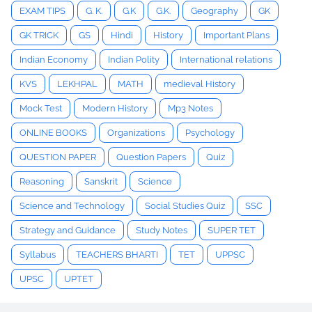
EXAM TIPS
G. K.
G.K
G.K.
Geography
GK
GK TRICK
GS
Hindi
History
Important Plans
Indian Economy
Indian Polity
International relations
KVS
LEKHPAL
MATH
medieval History
Mock Test
Modern History
Mp3 Notes
ONLINE BOOKS
Organizations
Psychology
QUESTION PAPER
Question Papers
Quiz
Reasoning
Sanskrit
Science
Science and Technology
Social Studies Quiz
SSC
Strategy and Guidance
Study Notes
SUPER TET
Syllabus
TEACHERS BHARTI
TET
UPPSC
UPSC
UPTET