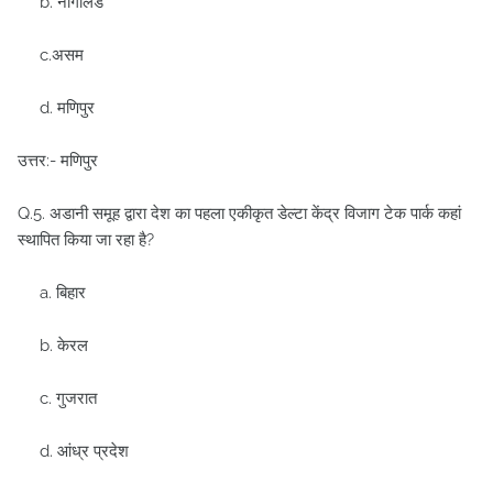
b. नागालैंड
c.असम
d. मणिपुर
उत्तर:- मणिपुर
Q.5. अडानी समूह द्वारा देश का पहला एकीकृत डेल्टा केंद्र विजाग टेक पार्क कहां
स्थापित किया जा रहा है?
a. बिहार
b. केरल
c. गुजरात
d. आंध्र प्रदेश