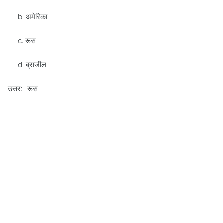
b. अमेरिका
c. रूस
d. ब्राजील
उत्तर:- रूस