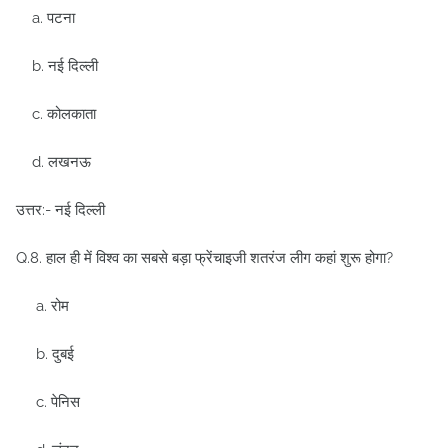
a. पटना
b. नई दिल्ली
c. कोलकाता
d. लखनऊ
उत्तर:- नई दिल्ली
Q.8. हाल ही में विश्व का सबसे बड़ा फ्रेंचाइजी शतरंज लीग कहां शुरू होगा?
a. रोम
b. दुबई
c. पेनिस