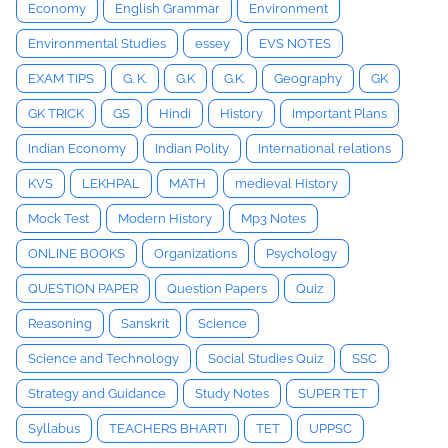
Economy
English Grammar
Environment
Environmental Studies
essey
EVS NOTES
EXAM TIPS
G. K.
G.K
G.K.
Geography
GK
GK TRICK
GS
Hindi
History
Important Plans
Indian Economy
Indian Polity
International relations
KVS
LEKHPAL
MATH
medieval History
Mock Test
Modern History
Mp3 Notes
ONLINE BOOKS
Organizations
Psychology
QUESTION PAPER
Question Papers
Quiz
Reasoning
Sanskrit
Science
Science and Technology
Social Studies Quiz
SSC
Strategy and Guidance
Study Notes
SUPER TET
Syllabus
TEACHERS BHARTI
TET
UPPSC