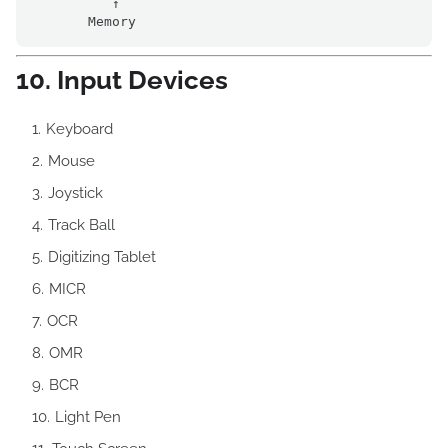
          ↑

10. Input Devices
Keyboard
Mouse
Joystick
Track Ball
Digitizing Tablet
MICR
OCR
OMR
BCR
Light Pen