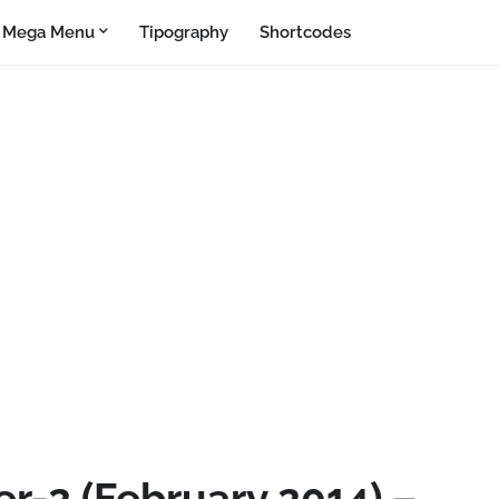
Mega Menu
Tipography
Shortcodes
er-2 (February 2014) –