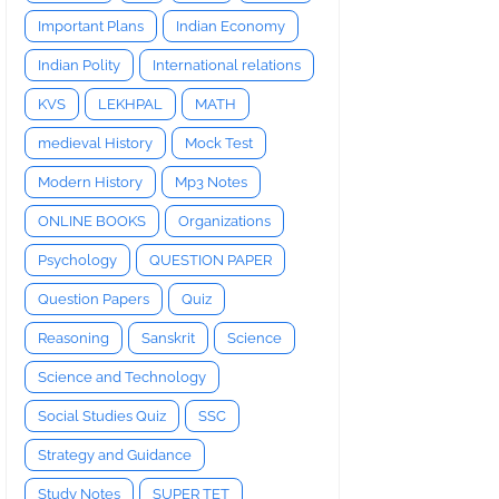
Important Plans
Indian Economy
Indian Polity
International relations
KVS
LEKHPAL
MATH
medieval History
Mock Test
Modern History
Mp3 Notes
ONLINE BOOKS
Organizations
Psychology
QUESTION PAPER
Question Papers
Quiz
Reasoning
Sanskrit
Science
Science and Technology
Social Studies Quiz
SSC
Strategy and Guidance
Study Notes
SUPER TET