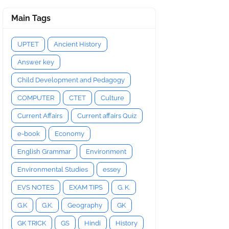
Main Tags
UPTET
Ancient History
Answer key
Child Development and Pedagogy
COMPUTER
CTET
Culture
Current Affairs
Current affairs Quiz
e-book
Economy
English Grammar
Environment
Environmental Studies
essey
EVS NOTES
EXAM TIPS
G. K.
G.K
G.K.
Geography
GK
GK TRICK
GS
Hindi
History