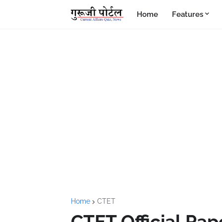
Home
Features
Home
CTET
CTET Official Pap