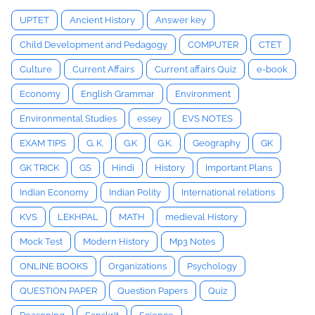
UPTET
Ancient History
Answer key
Child Development and Pedagogy
COMPUTER
CTET
Culture
Current Affairs
Current affairs Quiz
e-book
Economy
English Grammar
Environment
Environmental Studies
essey
EVS NOTES
EXAM TIPS
G. K.
G.K
G.K.
Geography
GK
GK TRICK
GS
Hindi
History
Important Plans
Indian Economy
Indian Polity
International relations
KVS
LEKHPAL
MATH
medieval History
Mock Test
Modern History
Mp3 Notes
ONLINE BOOKS
Organizations
Psychology
QUESTION PAPER
Question Papers
Quiz