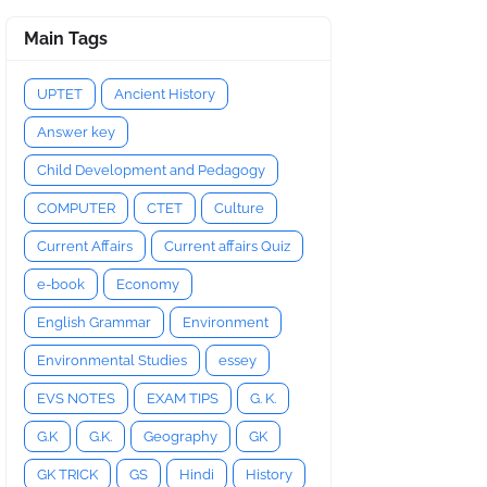
Main Tags
UPTET
Ancient History
Answer key
Child Development and Pedagogy
COMPUTER
CTET
Culture
Current Affairs
Current affairs Quiz
e-book
Economy
English Grammar
Environment
Environmental Studies
essey
EVS NOTES
EXAM TIPS
G. K.
G.K
G.K.
Geography
GK
GK TRICK
GS
Hindi
History