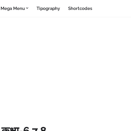
Mega Menu
Tipography
Shortcodes
ी: कक्षा-6,7,8