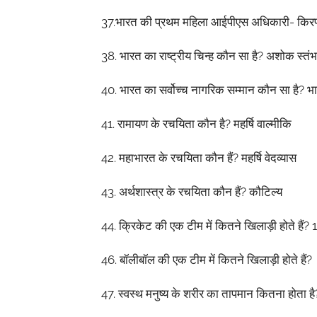
37.
भारत
की
प्रथम
महिला
आईपीएस
अधिकारी
-
किर
38.
भारत
का
राष्ट्रीय
चिन्ह
कौन
सा
है
?
अशोक
स्तंभ
40.
भारत
का
सर्वोच्च
नागरिक
सम्मान
कौन
सा
है
?
भ
41.
रामायण
के
रचयिता
कौन
है
?
महर्षि
वाल्मीकि
42.
महाभारत
के
रचयिता
कौन
हैं
?
महर्षि
वेदव्यास
43.
अर्थशास्त्र
के
रचयिता
कौन
हैं
?
कौटिल्य
44.
क्रिकेट
की
एक
टीम
में
कितने
खिलाड़ी
होते
हैं
? 
46.
बॉलीबॉल
की
एक
टीम
में
कितने
खिलाड़ी
होते
हैं
?
47.
स्वस्थ
मनुष्य
के
शरीर
का
तापमान
कितना
होता
है