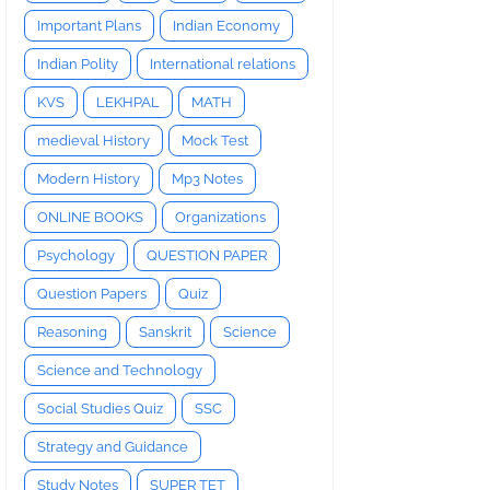
Important Plans
Indian Economy
Indian Polity
International relations
KVS
LEKHPAL
MATH
medieval History
Mock Test
Modern History
Mp3 Notes
ONLINE BOOKS
Organizations
Psychology
QUESTION PAPER
Question Papers
Quiz
Reasoning
Sanskrit
Science
Science and Technology
Social Studies Quiz
SSC
Strategy and Guidance
Study Notes
SUPER TET