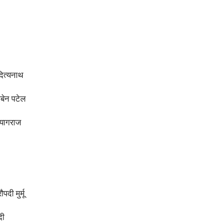
ित्यनाथ
बेन
पटेल
रयागराज
रौपदी
मुर्मू
दी