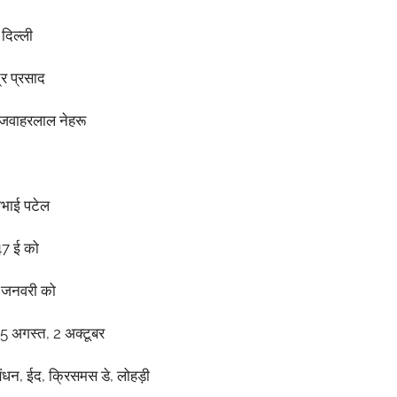
दिल्ली
्र
प्रसाद
जवाहरलाल
नेहरू
भभाई
पटेल
47
ई
को
6
जनवरी
को
15
अगस्त
, 2
अक्टूबर
ाबंधन
,
ईद
,
क्रिसमस
डे
,
लोहड़ी