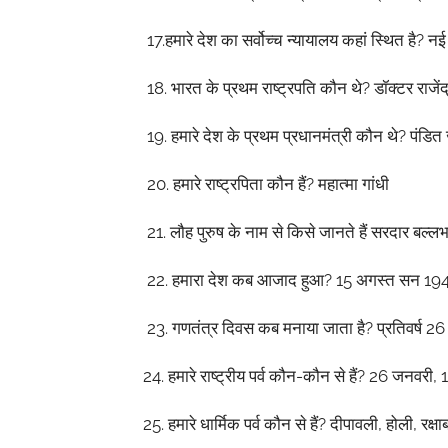
17.
हमारे
देश
का
सर्वोच्च
न्यायालय
कहां
स्थित
है
?
नई
18.
भारत
के
प्रथम
राष्ट्रपति
कौन
थे
?
डॉक्टर
राजेंद
19.
हमारे
देश
के
प्रथम
प्रधानमंत्री
कौन
थे
?
पंडित
20.
हमारे
राष्ट्रपिता
कौन
हैं
?
महात्मा
गांधी
21.
लौह
पुरुष
के
नाम
से
किसे
जानते
हैं
सरदार
बल्ल
22.
हमारा
देश
कब
आजाद
हुआ
? 15
अगस्त
सन
19
23.
गणतंत्र
दिवस
कब
मनाया
जाता
है
?
प्रतिवर्ष
2
24.
हमारे
राष्ट्रीय
पर्व
कौन
-
कौन
से
हैं
? 26
जनवरी
, 
25.
हमारे
धार्मिक
पर्व
कौन
से
हैं
?
दीपावली
,
होली
,
रक्ष