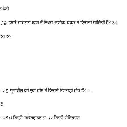
ण
बेदी
39.
हमारे
राष्ट्रीय
ध्वज
में
स्थित
अशोक
चक्र
में
कितनी
तीलियाँ
हैं
? 24
ारत
रत्न
11 45.
फुटबॉल
की
एक
टीम
में
कितने
खिलाड़ी
होते
हैं
? 11
6
? 98.6
डिग्री
फारेनहाइट
या
37
डिग्री
सेल्सियस