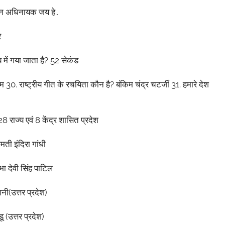
न
अधिनायक
जय
हे
..
र
य
में
गया
जाता
है
? 52
सेकंड
रम
30.
राष्ट्रीय
गीत
के
रचयिता
कौन
है
?
बंकिम
चंद्र
चटर्जी
31.
हमारे
देश
 28
राज्य
एवं
8
केंद्र
शासित
प्रदेश
ीमती
इंदिरा
गांधी
भा
देवी
सिंह
पाटिल
ानी
(
उत्तर
प्रदेश
)
डू
(
उत्तर
प्रदेश
)