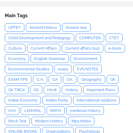
Main Tags
UPTET
Ancient History
Answer key
Child Development and Pedagogy
COMPUTER
CTET
Culture
Current Affairs
Current affairs Quiz
e-book
Economy
English Grammar
Environment
Environmental Studies
essey
EVS NOTES
EXAM TIPS
G. K.
G.K
G.K.
Geography
GK
GK TRICK
GS
Hindi
History
Important Plans
Indian Economy
Indian Polity
International relations
KVS
LEKHPAL
MATH
medieval History
Mock Test
Modern History
Mp3 Notes
ONLINE BOOKS
Organizations
Psychology