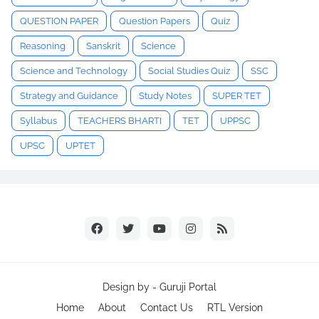
QUESTION PAPER
Question Papers
Quiz
Reasoning
Sanskrit
Science
Science and Technology
Social Studies Quiz
SSC
Strategy and Guidance
Study Notes
SUPER TET
Syllabus
TEACHERS BHARTI
TET
UPPSC
UPSC
UPTET
Design by -
Guruji Portal
Home
About
Contact Us
RTL Version