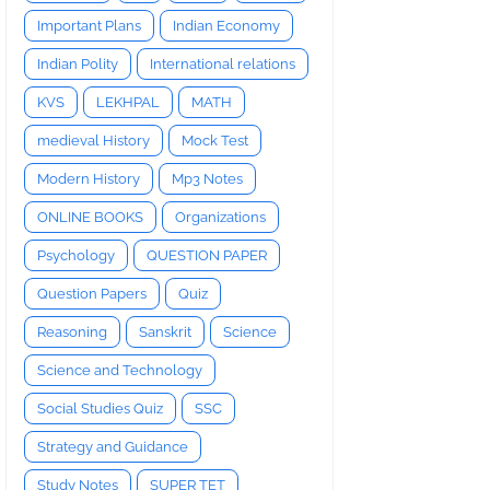
Important Plans
Indian Economy
Indian Polity
International relations
KVS
LEKHPAL
MATH
medieval History
Mock Test
Modern History
Mp3 Notes
ONLINE BOOKS
Organizations
Psychology
QUESTION PAPER
Question Papers
Quiz
Reasoning
Sanskrit
Science
Science and Technology
Social Studies Quiz
SSC
Strategy and Guidance
Study Notes
SUPER TET