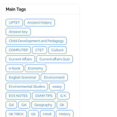
Main Tags
UPTET
Ancient History
Answer key
Child Development and Pedagogy
COMPUTER
CTET
Culture
Current Affairs
Current affairs Quiz
e-book
Economy
English Grammar
Environment
Environmental Studies
essey
EVS NOTES
EXAM TIPS
G. K.
G.K
G.K.
Geography
GK
GK TRICK
GS
Hindi
History