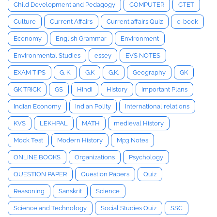
Child Development and Pedagogy
COMPUTER
CTET
Culture
Current Affairs
Current affairs Quiz
e-book
Economy
English Grammar
Environment
Environmental Studies
essey
EVS NOTES
EXAM TIPS
G. K.
G.K
G.K.
Geography
GK
GK TRICK
GS
Hindi
History
Important Plans
Indian Economy
Indian Polity
International relations
KVS
LEKHPAL
MATH
medieval History
Mock Test
Modern History
Mp3 Notes
ONLINE BOOKS
Organizations
Psychology
QUESTION PAPER
Question Papers
Quiz
Reasoning
Sanskrit
Science
Science and Technology
Social Studies Quiz
SSC